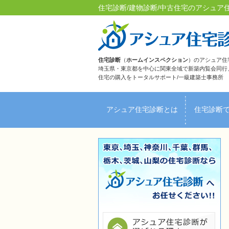
住宅診断/建物診断/中古住宅のアシュア
住宅診断
（
ホームインスペクション
）のアシュア住
埼玉県・東京都を中心に関東全域で新築内覧会同行
住宅の購入をトータルサポート/一級建築士事務所
アシュア住宅診断とは
住宅診断
ＦＡＱ