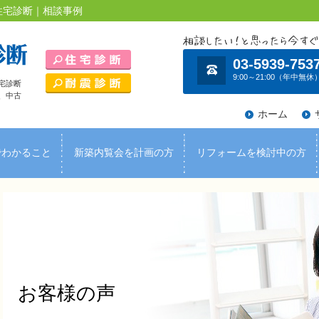
住宅診断｜相談事例
03-5939-753
9:00～21:00（年中無休
宅診断
、中古
ホーム
でわかること
新築内覧会を計画の方
リフォームを検討中の方
お客様の声