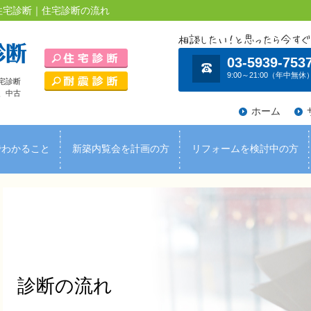
住宅診断｜住宅診断の流れ
03-5939-753
9:00～21:00（年中無休
宅診断
、中古
ホーム
でわかること
新築内覧会を計画の方
リフォームを検討中の方
診断の流れ