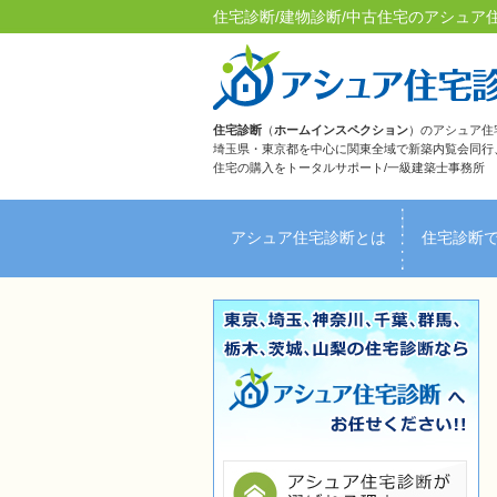
住宅診断/建物診断/中古住宅のアシュア
住宅診断
（
ホームインスペクション
）のアシュア住
埼玉県・東京都を中心に関東全域で新築内覧会同行
住宅の購入をトータルサポート/一級建築士事務所
アシュア住宅診断とは
住宅診断
ＦＡＱ