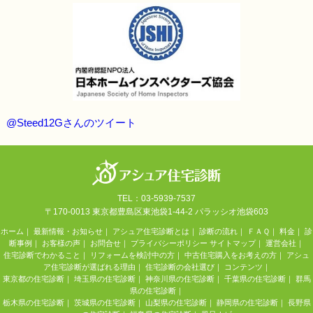
@Steed12Gさんのツイート
TEL：03-5939-7537
〒170-0013 東京都豊島区東池袋1-44-2 パラッシオ池袋603
ホーム
｜
最新情報・お知らせ
｜
アシュア住宅診断とは
｜
診断の流れ
｜
ＦＡＱ
｜
料金
｜
診
断事例
｜
お客様の声
｜
お問合せ
｜
プライバシーポリシー
サイトマップ
｜
運営会社
｜
住宅診断でわかること
｜
リフォームを検討中の方
｜
中古住宅購入をお考えの方
｜
アシュ
ア住宅診断が選ばれる理由
｜
住宅診断の会社選び
｜
コンテンツ
｜
東京都の住宅診断
｜
埼玉県の住宅診断
｜
神奈川県の住宅診断
｜
千葉県の住宅診断
｜
群馬
県の住宅診断
｜
栃木県の住宅診断
｜
茨城県の住宅診断
｜
山梨県の住宅診断
｜
静岡県の住宅診断
｜
長野県