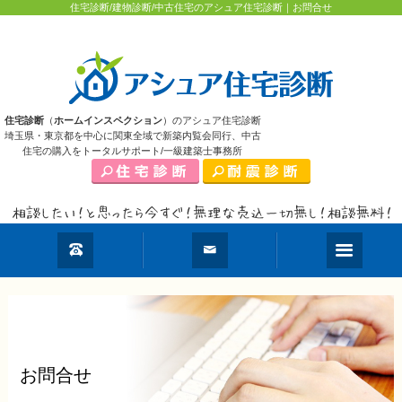
住宅診断/建物診断/中古住宅のアシュア住宅診断｜お問合せ
住宅診断
（
ホームインスペクション
）のアシュア住宅診断
埼玉県・東京都を中心に関東全域で新築内覧会同行、中古
住宅の購入をトータルサポート/一級建築士事務所
お問合せ