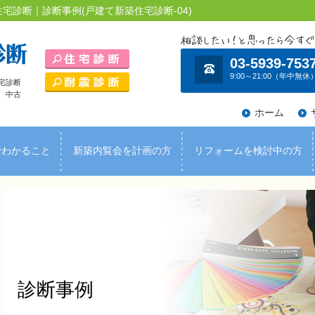
宅診断｜診断事例(戸建て新築住宅診断-04)
03-5939-753
9:00～21:00（年中無休
宅診断
、中古
ホーム
でわかること
新築内覧会を計画の方
リフォームを検討中の方
診断事例