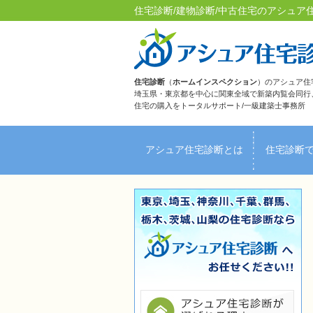
住宅診断/建物診断/中古住宅のアシュア住
住宅診断
（
ホームインスペクション
）のアシュア住
埼玉県・東京都を中心に関東全域で新築内覧会同行
住宅の購入をトータルサポート/一級建築士事務所
アシュア住宅診断とは
住宅診断
ＦＡＱ