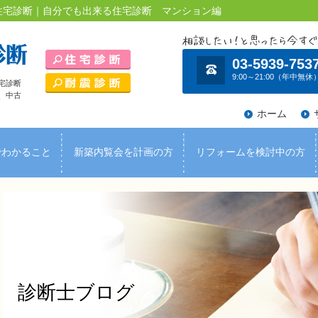
ア住宅診断｜自分でも出来る住宅診断 マンション編
03-5939-753
9:00～21:00（年中無休
宅診断
、中古
ホーム
でわかること
新築内覧会を計画の方
リフォームを検討中の方
診断士ブログ