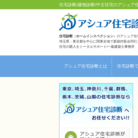
住宅診断/建物診断/中古住宅のアシュ
住宅診断
（
ホームインスペクション
）のアシュア住
埼玉県・東京都を中心に関東全域で新築内覧会同行
住宅の購入をトータルサポート/一級建築士事務所
アシュア住宅診断とは
住宅診断
ＦＡＱ